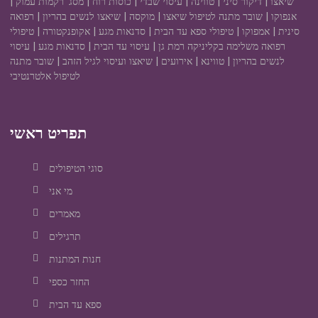
שיאצו | דיקור סיני | טווינה | עיסוי שבדי | כוסות רוח | מסג' רקמות עמוק |
אנפוקו | שובר מתנה לטיפול שיאצו | מוקסה | שיאצו לנשים בהריון | רפואה
סינית | אמפוקו | טיפולי ספא עד הבית | סדנאות מגע | אקופנקטורה | טיפולי
רפואה משלימה בקליניקה רמת גן | עיסוי עד הבית | סדנאות מגע | עיסוי
לנשים בהריון | טווינא | אירועים | שיאצו ועיסוי לגיל הזהב | שובר מתנה
לטיפול אלטרנטיבי
תפריט ראשי
סוגי הטיפולים
מי אני
מאמרים
תרגילים
חנות המתנות
החזר כספי
ספא עד הבית