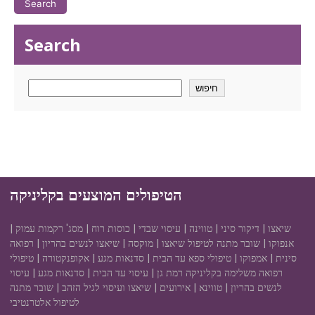
Search
חיפוש
הטיפולים המוצעים בקליניקה
שיאצו | דיקור סיני | טווינה | עיסוי שבדי | כוסות רוח | מסג' רקמות עמוק |
אנפוקו | שובר מתנה לטיפול שיאצו | מוקסה | שיאצו לנשים בהריון | רפואה
סינית | אמפוקו | טיפולי ספא עד הבית | סדנאות מגע | אקופנקטורה | טיפולי
רפואה משלימה בקליניקה רמת גן | עיסוי עד הבית | סדנאות מגע | עיסוי
לנשים בהריון | טווינא | אירועים | שיאצו ועיסוי לגיל הזהב | שובר מתנה
לטיפול אלטרנטיבי