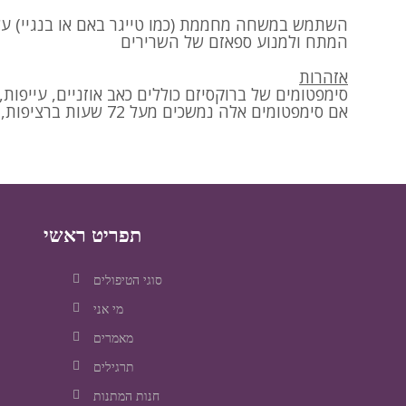
השתמש במשחה מחממת (כמו טייגר באם או בנגיי) על
המתח ולמנוע ספאזם של השרירים
אזהרות
סימפטומים של ברוקסיזם כוללים כאב אוזניים, עייפות
אם סימפטומים אלה נמשכים מעל 72 שעות ברציפות, יש להיוועץ ברופא
תפריט ראשי
סוגי הטיפולים
מי אני
מאמרים
תרגילים
חנות המתנות