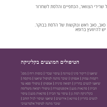
 שרירי הצוואר, הכתפיים והלסת לשחרור
, כאב, כאב ראש ונוקשות של הלסת בבוקר.
הטיפולים המוצעים בקליניקה
שיאצו | דיקור סיני | טווינה | עיסוי שבדי | כוסות רוח | מסג'
רקמות עמוק | אנפוקו | שובר מתנה לטיפול שיאצו | מוקסה |
שיאצו לנשים בהריון | רפואה סינית | אמפוקו | טיפולי ספא עד
הבית | סדנאות מגע | אקופנקטורה | טיפולי רפואה משלימה
בקליניקה רמת גן | עיסוי עד הבית | סדנאות מגע | עיסוי
לנשים בהריון | טווינא | אירועים | שיאצו ועיסוי לגיל הזהב |
שובר מתנה לטיפול אלטרנטיבי