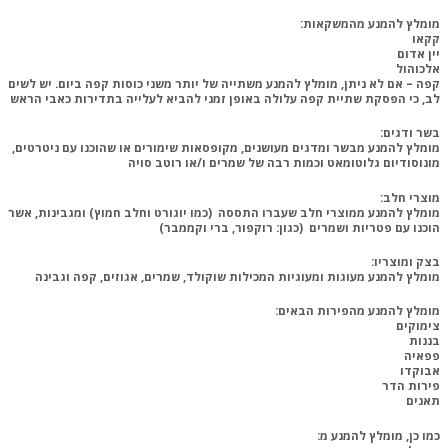
מומלץ להמנע מהמשקאות
: ‏
קקאו
יין אדום
אלכוהול
קפה – אם לא ניתן, מומלץ להמנע משתייה של יותר משני כוסות קפה ביום. יש לשים
לב, כי הפסקת ‏שתיית קפה עלולה באופן זמני להביא לעלייה בתדירות כאבי הראש
בשר ודגים:
מומלץ להמנע מבשר ומדגים מעושנים, מקופסאות שימורים או שהוכנו עם ניטרטים,
מונוסודיום גלוטומאט ‏וכמות רבה של שמרים ו/או רוטב סויה‏
מוצרי חלב:‏
מומלץ להמנע ממוצרי חלב שעברו התססה (כמו יוגורט וחלב חמוץ) ומגבינות, אשר
הוכנו עם פטריות ושמרים (כגון: רוקפור, ברי וקממבר)
בצק ומוצריו:
מומלץ להמנע מעוגות ומעוגיות המכילות שוקולד, שמרים, אגוזים, קפה וגבינה‏
מומלץ להמנע מהפירות הבאים:
צימוקים
בננות
פפאיה ‏
אבוקדו ‏
פירות הדר
תאנים
כמו כן, מומלץ להמנע מ: