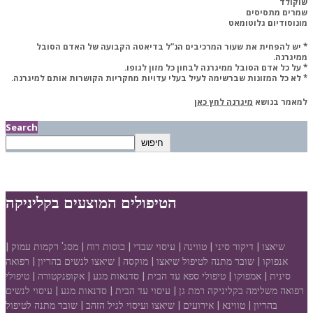
שוקולד
שמרים מתסיסים ‏
מונוסודיום גלוטומאט
‏* יש להפחית את שעור המרכיבים הנ”ל בדיאטה הקבועה של האדם הסובל
ממיגרנה.‏
‏* על כל אדם הסובל ממיגרנה לבחון כל מזון לגופו.‏
‏* לא כל המזונות שברשימה לעיל בעלי עדויות מחקריות הקושרות אותם למיגרנה.‏
למאמר בנושא
מיגרנה לחץ כאן
Search
חיפוש
הטיפולים המוצעים בקליניקה
שיאצו | דיקור סיני | טווינה | עיסוי שבדי | כוסות רוח | מסג' רקמות עמוק |
אנפוקו | שובר מתנה לטיפול שיאצו | מוקסה | שיאצו לנשים בהריון | רפואה
סינית | אמפוקו | טיפולי ספא עד הבית | סדנאות מגע | אקופנקטורה | טיפולי
רפואה משלימה בקליניקה רמת גן | עיסוי עד הבית | סדנאות מגע | עיסוי לנשים
בהריון | טווינא | אירועים | שיאצו ועיסוי לגיל הזהב | שובר מתנה לטיפול