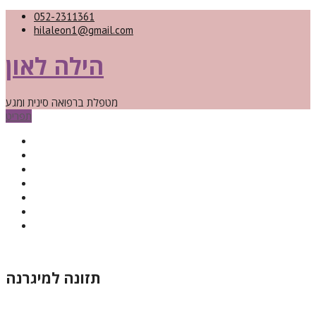
052-2311361
hilaleon1@gmail.com
הילה לאון
מטפלת ברפואה סינית ומגע
תפריט
סוגי הטיפולים
מי אני
מאמרים
תרגילים
חנות המתנות
החזר כספי
ספא עד הבית
תזונה למיגרנה