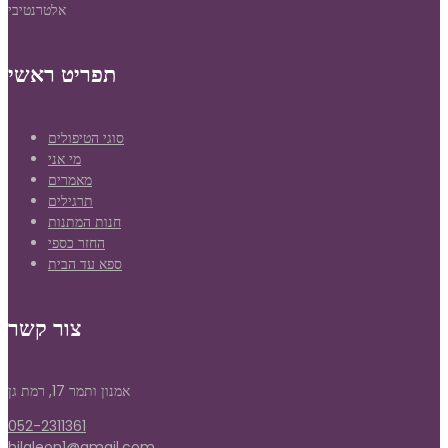
אלטרנטיבי
תפריט ראשי
סוגי הטיפולים
מי אני
מאמרים
תרגילים
חנות המתנות
החזר כספי
ספא עד הבית
צור קשר
אמנון ותמר 17, רמת גן
052-2311361
hilaleon1@gmail.com