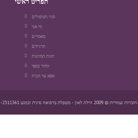
תפריט ראשי
סוגי הטיפולים
מי אני
מאמרים
תרגילים
חנות המתנות
החזר כספי
ספא עד הבית
ת שמורות © 2009 הילה לאון - מטפלת ברפואה סינית ובמגע 052-2311361