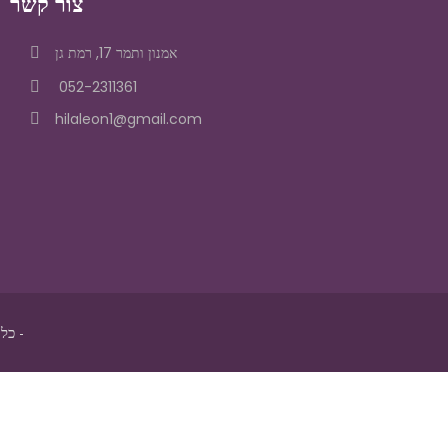
צור קשר
אמנון ותמר 17, רמת גן
052-2311361
hilaleon1@gmail.com
-
כל הזכויו