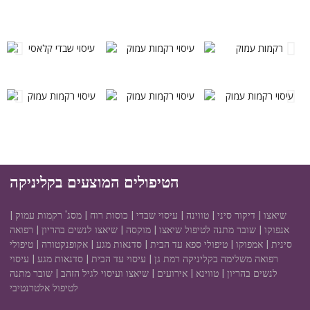
הטיפולים המוצעים בקליניקה
שיאצו | דיקור סיני | טווינה | עיסוי שבדי | כוסות רוח | מסג' רקמות עמוק |
אנפוקו | שובר מתנה לטיפול שיאצו | מוקסה | שיאצו לנשים בהריון | רפואה
סינית | אמפוקו | טיפולי ספא עד הבית | סדנאות מגע | אקופנקטורה | טיפולי
רפואה משלימה בקליניקה רמת גן | עיסוי עד הבית | סדנאות מגע | עיסוי
לנשים בהריון | טווינא | אירועים | שיאצו ועיסוי לגיל הזהב | שובר מתנה
לטיפול אלטרנטיבי