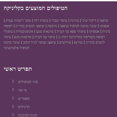
הטיפולים המוצעים בקליניקה
שיאצו | דיקור סיני | טווינה | עיסוי שבדי | כוסות רוח | מסג' רקמות עמוק |
אנפוקו | שובר מתנה לטיפול שיאצו | מוקסה | שיאצו לנשים בהריון | רפואה
סינית | אמפוקו | טיפולי ספא עד הבית | סדנאות מגע | אקופנקטורה | טיפולי
רפואה משלימה בקליניקה רמת גן | עיסוי עד הבית | סדנאות מגע | עיסוי
לנשים בהריון | טווינא | אירועים | שיאצו ועיסוי לגיל הזהב | שובר מתנה
לטיפול אלטרנטיבי
תפריט ראשי
סוגי הטיפולים
מי אני
מאמרים
תרגילים
חנות המתנות