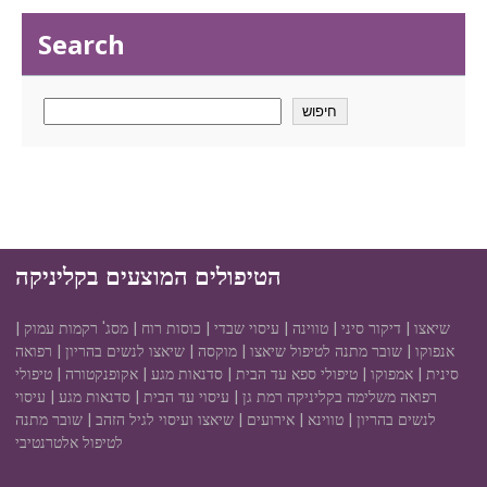
Search
חיפוש
הטיפולים המוצעים בקליניקה
שיאצו | דיקור סיני | טווינה | עיסוי שבדי | כוסות רוח | מסג' רקמות עמוק |
אנפוקו | שובר מתנה לטיפול שיאצו | מוקסה | שיאצו לנשים בהריון | רפואה
סינית | אמפוקו | טיפולי ספא עד הבית | סדנאות מגע | אקופנקטורה | טיפולי
רפואה משלימה בקליניקה רמת גן | עיסוי עד הבית | סדנאות מגע | עיסוי
לנשים בהריון | טווינא | אירועים | שיאצו ועיסוי לגיל הזהב | שובר מתנה
לטיפול אלטרנטיבי