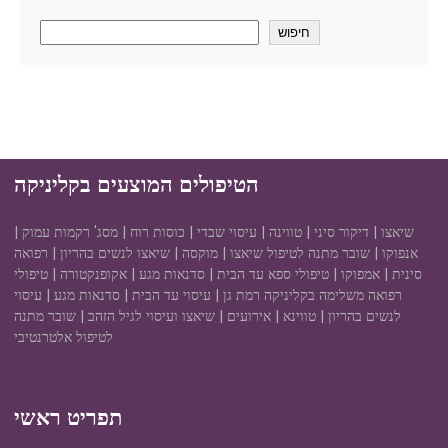
חיפוש
הטיפולים המוצעים בקליניקה
שיאצו | דיקור סיני | טווינה | עיסוי שבדי | כוסות רוח | מסג' רקמות עמוק |
אנפוקו | שובר מתנה לטיפול שיאצו | מוקסה | שיאצו לנשים בהריון | רפואה
סינית | אמפוקו | טיפולי ספא עד הבית | סדנאות מגע | אקופנקטורה | טיפולי
רפואה משלימה בקליניקה רמת גן | עיסוי עד הבית | סדנאות מגע | עיסוי
לנשים בהריון | טווינא | אירועים | שיאצו ועיסוי לגיל הזהב | שובר מתנה
לטיפול אלטרנטיבי
תפריט ראשי