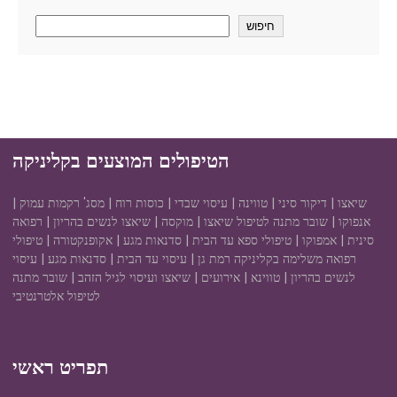
חיפוש
הטיפולים המוצעים בקליניקה
שיאצו | דיקור סיני | טווינה | עיסוי שבדי | כוסות רוח | מסג' רקמות עמוק |
אנפוקו | שובר מתנה לטיפול שיאצו | מוקסה | שיאצו לנשים בהריון | רפואה
סינית | אמפוקו | טיפולי ספא עד הבית | סדנאות מגע | אקופנקטורה | טיפולי
רפואה משלימה בקליניקה רמת גן | עיסוי עד הבית | סדנאות מגע | עיסוי
לנשים בהריון | טווינא | אירועים | שיאצו ועיסוי לגיל הזהב | שובר מתנה
לטיפול אלטרנטיבי
תפריט ראשי