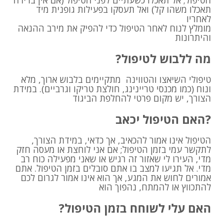
הטיפול; אל תאכלו כשעתיים לפני הטיפול (אם אין ברירה
תאכלו משהו קל) ואל תעסקו בפעילות ‏גופנית מיד
לאחריו
מומלץ לנוח לאחר הטיפול כדי להפיק את מירב ההנאה
והיתרונות‏
מה ללבוש לטיפול?
טיפולי השיאצו והטווינה מתקיימים בלבוש ארוך, מלא
ונוח (כמו מכנסי טריינינג, חולצת טריקו וגרביים). במידת
‏הצורך, יש מקום פרטי להחלפת הביגוד
האם הטיפול יכאב?
הטיפול אינו אמור להכאיב, אך כדאי, במידת הצורך,
לתקשר עמי בזמן הטיפול; אם אני לוחצת או ‏מעסה חזק
מדי, העירו לי שאזור זה רגיש או שאני מפעילה כוח רב
מדי. אל תגיעו למצב ‏בו אתם סובלים בזמן הטיפול. אתם
אמורים לחוש את המגע, אך הוא אינו אמור לגרום לכם
להתכווץ או ‏להמתח, נהפוך הוא
האם עלי לשוחח בזמן הטיפול?