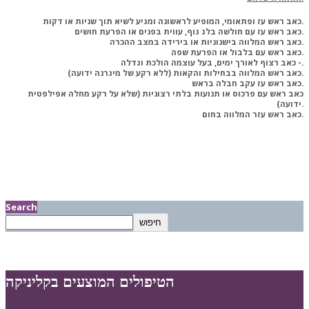
ראש עז ופתאומי, המופיע לראשונה ומגיע לשיא תוך שניות או דקות.
כאב
כאב ראש עז עם חולשה בלג גוף, עווית בפנים או הפרעת חושים.
כאב ראש המלווה בישנוניות או בירידה במצב ההכרה.
כאב ראש עם בלבול או הפרעת שפה.
‏- כאב רצוף לאורך ימים, בעל עוצמה הולכת וגדלה.
כאב ראש המלווה בבחילות והקאות (ללא רקע של מיגרנה ידועה).
חבלה בראש.
כאב ראש עז
עקב
כאב ראש עם פרכוס או תנועות בלתי רצוניות (שלא על רקע מחלה אפילפטית
ידועה).
כאב ראש עזר המלווה בחום.
Search
חיפוש
הטיפולים המוצעים בקליניקה