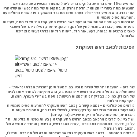
המופיע מ-15 ימים בחודש. הלוקים בו יכולים להתעורר מהשינה עם כאב ראש
האנשים מתח בשרירי הצוואר, הלסת והרקות. בתקופות של מתח נפשי או שלאחריו
הם יגברו. הוא מופיע בדרך כלל בערב ואינו מתגבר במאמץ גופני. שכיח בחולים עם
הפרעות פסיכוסומטיות.
הגורמים
העשויים להחיות את הופעת כאב הראש התעוקתי הם:
מצבי מתח, פעילות
גופנית מועה, עבודה בתנאי לחץ של זמן, דיכאון, עייפות, נטילת יתר של משככי
כאבים בתכיפות גבוהה, רעש, אור חזק, ריחות חזקים ובלתי נעימים וצריכת
אלכוהול. ‏
הסיבות לכאב ראש תעוקתי:‏
טיפול שיאצו לפנים טיפול בכאב
ראש
שרירים –
הפעלת יתר של שרירים וכיווצם. למשל סימן “הכרית הבלתי נראית” –
כשהחולה שוכב על המיטה והראשו אינו נוגע בה, הוא מתקשה לשחרר אותו לכיוון
של הבודק. כמו כן, בבדיקה ניתן למצוא רגישות נוספת בשרירי העורף, המצח,
הקרקפת והלסת.
גורמים פסיכולוגיים –
נמצא קשר בין כאב ראש תעוקתי להפרעות פסיכוסומטיות
(הפרעות גופניות הנוצרות על רקע נפשי), למשל: כאבי בטן, תסמונת העייפות
הכרונית, הפרעות עיכול וחריקות שיניים (ברוקסיזם).
יש לציין, כי לרבים מהכאב מכאב הראש התעוקתי אין בעיות נפשיות בולטות. יתר
על כן, ידוע כי בתסמונת כאב כרוני, עזרת כאבי ראש, הדיכאון והחרדה תוצאה של
הכאב ולא הגורם לו.
גורמים זיהומיים – בכאב ראש תעוקתי נמצאה שכיחות יתרה של סם כרוני ויראלי,