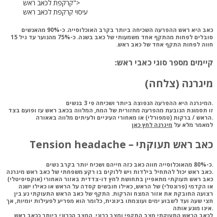
עיסוי קרקפת לכאב ראש
כאב היא ראש ההפרעה השכיחה ביותר בקרב האוכלוסייה. כ-90% מהאנשים
סובלים לפחות מהתקף אחד משמעותי של כאב בשנה. כ-‏‏‏‏‏‏75% מהנוער עד גיל 15
חווה לפחות התקף אחד של כאב ראש.‏
קיימים מספר סוגי כאבי ראש:‏
מיגרנה (צלחה)‏
המיגרנה היא ההפרעה הנפוצה ביותר ושכיחה פי 3 בנשים.
זו
תסמונת הנובעת מהפרעה מחזורית של המח, המלווה בכאב ראש עז ופועם בצד
הראש / ברקות (טמפורלי) או מאחורי העיניים ולעיתים מלווה באאורה.
למאמר מלא על
מיגרנה לחץ כאן
Tension headache – כאב ראש תעוקתי
כ-80% מהאוכלוסייה חווה כאב כזה חייהם ושכיח יותר בקרב נשים.
כאב ראש יכול להתחיל בילדות ויש ללוקים בו רקע משפחתי של כאב ראש מיגרנה.
כאב ראש תעוקתי מתאפיין בתחושת לחץ דו-צדדית באזור האחורי (אוקסיפיטלי)
או הקדמי (פרונטלי) של הראש, כאילו חובשים קסדה על הראש או כאילו ישנה
רצועה החובקת את אזור המצח והרקות. התקף של כאב הראש התעוקתי נע בין
חצי שעה ועד לשבוע ימים ועוצמתו בינונית, כלומר הוא מפריע לפעילות יומיות, אך
אינו מונע אותה.
לכאב
הראש התעוקתי מצב התקפי ומצב כרוני. המצב הכרוני ביותר ככאב ראש