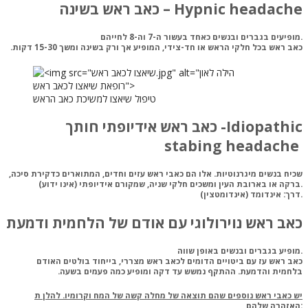
כאב ראש בשינה – Hypnic headache
מופיעים בגברים ובנשים כאחד בעשור ה-7 וה-8 לחייהם.
כאב ראש בכל חלקי הראש או חד-צידי, ‏המופיע אך ורק בשינה ומשך 15-30 דקות.‏
טיפול שיאצו למשיכת כאב הראש
כאב ראש אידיופתי חותך -Idiopathic
stabing headache
שכיח בנשים מיגרנוטיות. אלו הם כאבי ראש עזים וחדים, המתוארים כדקירת סיכה,
ברקה או בארובת העין ומשכים חלקי שניה, שמקורם אידיופתי (אינו ידוע).
אינדומד (אינדומטצין).
דרך:
כאב ראש נוירולוגי עם אודם של הלחמית ודמעת
מופיע בגברים ובנשים באופן שווה.
כאב ראש עז עם ביטויים הדומים לכאב ראש מצררי‏, בייחוד בולטים האודם
בלחמית והדמעת. ההתקף נמשש עד דקה ומופיע כמה פעמים בשעה.‏
יש כאבי ראש נוספים שהם תוצאה של מחלה קשה של המח וקרומיו. להלן ת
האזהרה שלהם: