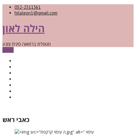
052-2311361
hilaleon1@gmail.com
הילה לאון
מטפלת ברפואה סינית ומגע
תפריט
סוגי הטיפולים
מי אני
מאמרים
תרגילים
חנות המתנות
החזר כספי
ספא עד הבית
כאבי ראש