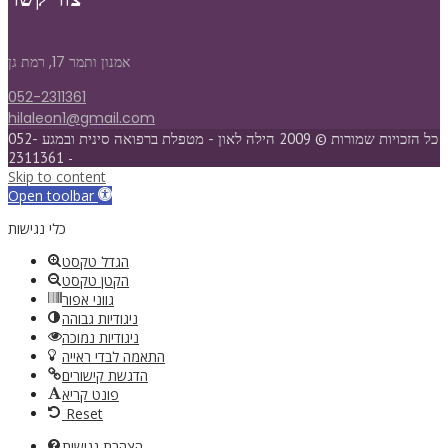
אמנון ותמר 17, רמת גן
052-2311361
hilaleon1@gmail.com
כל הזכויות שמורות © 2009 הילה לאון - מטפלת ברפואה סינית ובמגע 052-
2311361
-
Skip to content
Open toolbar
כלי נגישות
הגדל טקסט
הקטן טקסט
גווני אפור
ניגודיות גבוהה
ניגודיות נמוכה
התאמה לבדי ראייה
הדגשת קישורים
פונט קריא
Reset
הצהרת נגישות