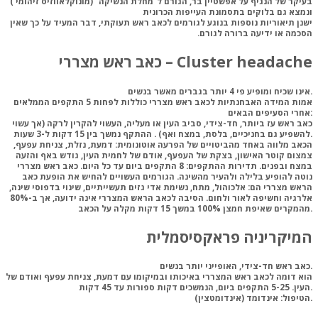
בעיקר של הנגיף על אפשטיין בר,
הגורם ל”מחלת הנשיקה” (מונוקלאווזיס זיהומי )
ונמצא גם בלוקים בתסמונת העייפות הכרונית
ישנן תיאוריות נוספות בנוגע לגורמים לכאב ראש תעוקתי, דבר המעיד על כך שאין
הסכמה או ידיעה ברורה לגורם. ‏
כאב ראש מצררי – Cluster headache
אינו שכיח ומופיע פי 4 יותר בגברים מאשר בנשים.
אמות
המידה האבחנתיות לכאב ראש מצררי
כוללות לפחות 5 התקפים הממלאים
אחרי הסעיפים הבאים:
כאב ראש עז ביותר, חד-צידי, סביב העין או מעליה, העשוי להקרין לרקה (אך עשוי
להשפיע גם בחניכיים, בלסת, במצח ואף) . ההתקף נמשך בין 15 דקות ל-3 שעות.
הכאב מלווה באחד מהביטויים של הפרעה אוטונומית: דמעת, נזלת, צניחת עפעף,
צמצום קוטר האישון, בצקת של העפעף, אודם של לחמית העין, גודש באף והזעה
במצח ובפנים.
תדירות ההתקפים: 8 התקפים ביום עד כל היום. כאב ראש מצררי
נוטה להופיע בלילה ולהעיר מהשינה.
הגורמים העשויים להחיש את הופעת כאב
הראש מצררי הם: אלכוהול, מתח, נשימת אדי גזים תעשייתיים, שינוי בדפוסי שינה,
אלרגיה וחשיפה לאור ולחום. הסיבה לכאב הראש המצררי אינה ידועה, אך ב-80%
מהמקרים שאיפת חמצן 100% במשך 15 דקות מקלה על הכאב.
המיקריניה פראקסיסמלית
כאב ראש חד-צידי, האופייני יותר בנשים.
הוא דומה לכאב ראש המצררי באיכותו ובמיקומו עם דמעת, צניחת עפעף ואודם של
העין. 5-25 התקפים ביום, הנמשכים דקות ספורות עד 45 דקות.
אינדומד (אינדומטצין).
הטיפול
: