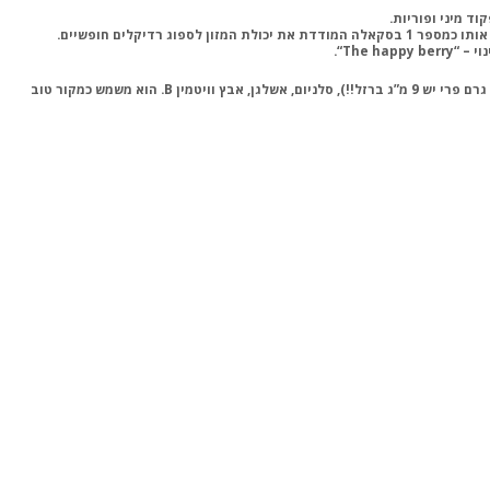
י – “
“.‏
Gou qi zi‏ מכיל רמות גבוהות של ויטמין ‏C‏ ושל פוליסכרידים, 18 חומצות אמינו (כולל את 8 ‏חומצות האמינו החיוניות) וגם סידן, ברזל (ב-100 גרם פרי יש 9 מ”ג ברזל!!), סלניום, אשלגן, אבץ ‏וויטמין ‏B‏. הוא משמש כמקור טוב