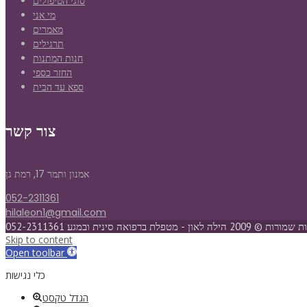
סוגי הטיפולים
מי אני
מאמרים
תרגילים
חנות המתנות
החזר כספי
ספא עד הבית
צור קשר
אמנון ותמר 17, רמת גן
052-2311361
hilaleon1@gmail.com
לה לאון - מטפלת ברפואה סינית ובמגע 052-2311361
Skip to content
Open toolbar
כלי נגישות
הגדל טקסט