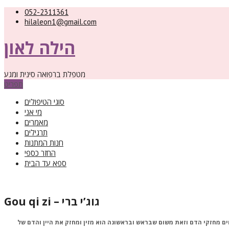
052-2311361
hilaleon1@gmail.com
הילה לאון
מטפלת ברפואה סינית ומגע
תפריט
סוגי הטיפולים
מי אני
מאמרים
תרגילים
חנות המתנות
החזר כספי
ספא עד הבית
Gou qi zi – גוג’י ברי
ים מחזקי הדם וזאת משום שבראש ‏ובראשונה הוא מזין ומחזק את היין והדם של