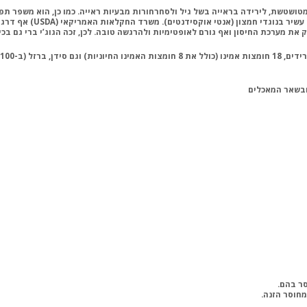
חקלאות האמריקאי (‏USDA‏) אף דרג אותו כמספר 1 ‏בסקאלה המודדת את יכולת המזון לספוג רדיקלים חופשיים. ‏
ת ‏מערכת החיסון ואף גורם לאופטימיות ולהרגשה טובה. לכן, זכה הגוג’י ברי גם בכינו
סר בהם.
מחוסר הזנה.