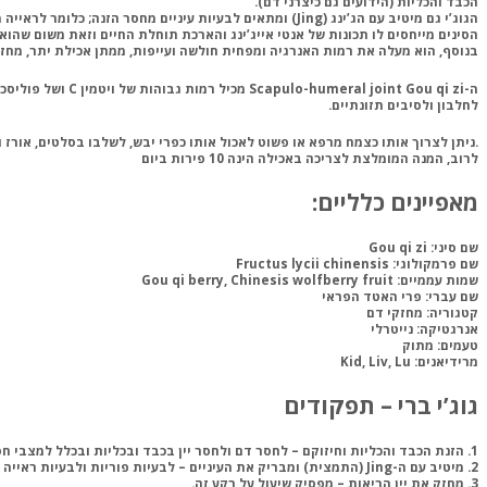
הכבד והכליות (הידועים גם כיצרני דם).‏
הגוג’י גם מיטיב עם הג’ינג (‏Jing‏) ומתאים לבעיות עיניים מחסר הזנה; כלומר לראייה מטושטשת, ‏לירידה בראייה בשל גיל ולסחרחורות מבעיות ראייה. כמו כן, הוא משפר תפקוד מיני ופוריות. ‏
הסינים מייחסים לו תכונות של אנטי אייג’ינג והארכת תוחלת החיים וזאת משום שהוא עשיר ‏בנוגדי חמצון (אנטי אוקסידנטים). משרד ה
בנוסף, הוא מעלה את רמות האנרגיה ומפחית חולשה ועייפות, ממתן אכילת יתר, מחזק א
ה-Scapulo-humeral joint
לחלבון ולסיבים תזונתיים. ‏
ניתן לצרוך אותו כצמח מרפא או פשוט לאכול אותו כפרי יבש, לשלבו בסלטים, אורז ובשאר ‏המאכלים.
לרוב, המנה המומלצת לצריכה באכילה הינה 10 פירות ביום
מאפיינים כלליים:‏
שם ס
יני:
Gou qi zi
שם פרמקולוגי
: Fructus lycii chinensis
שמות עממיים:
Gou qi berry, Chinesis wolfberry fruit
שם עברי:
פרי האטד הפראי
קטגוריה:
מחזקי דם
אנרגטיקה:
נייטרלי
טעמים:
מתוק
מרידיאנים:
‏Kid, Liv, Lu
גוג’י ברי – תפקודים
1
.
הזנת הכבד והכליות וחיזוקם
– לחסר דם ולחסר יין בכבד ובכליות ובכלל למצבי ח
2.
מיטיב עם ה-Jing (התמצית) ומבריק את העיניים
– לבעיות פוריות ולבעיות ראייה 
3.
מחזק את יין הריאות
– מפסיק שיעול על רקע זה.