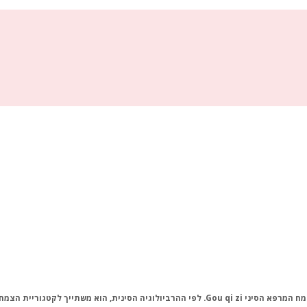
מח המרפא ‏הסיני
. לפי ההרביולוגיה הסינית, הוא משתייך לקטגוריית הצמח