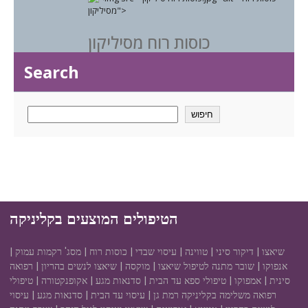
כוסות רוח מסיליקון
Search
חיפוש
הטיפולים המוצעים בקליניקה
שיאצו | דיקור סיני | טווינה | עיסוי שבדי | כוסות רוח | מסג' רקמות עמוק |
אנפוקו | שובר מתנה לטיפול שיאצו | מוקסה | שיאצו לנשים בהריון | רפואה
סינית | אמפוקו | טיפולי ספא עד הבית | סדנאות מגע | אקופנקטורה | טיפולי
רפואה משלימה בקליניקה רמת גן | עיסוי עד הבית | סדנאות מגע | עיסוי